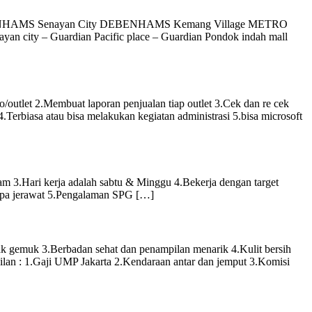
a DEBENHAMS Senayan City DEBENHAMS Kemang Village METRO
n city – Guardian Pacific place – Guardian Pondok indah mall
utlet 2.Membuat laporan penjualan tiap outlet 3.Cek dan re cek
Terbiasa atau bisa melakukan kegiatan administrasi 5.bisa microsoft
am 3.Hari kerja adalah sabtu & Minggu 4.Bekerja dengan target
tanpa jerawat 5.Pengalaman SPG […]
 gemuk 3.Berbadan sehat dan penampilan menarik 4.Kulit bersih
ilan : 1.Gaji UMP Jakarta 2.Kendaraan antar dan jemput 3.Komisi