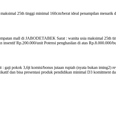
maksimal 25th tinggi minimal 160cm/berat ideal penampilan menarik da
empatan mall di JABODETABEK Sarat : wanita usia maksimal 25th tin
an insentif Rp.200.000/unit Potensi penghasilan di atas Rp.8.000.000
 gaji pokok 3,6jt komisi/bonus jutaan rupiah (nyata bukan iming2) rewar
unikatif dan bisa presentasi produk pendidikan minimal D3 komitment