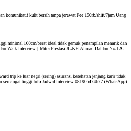
n komunikatif kulit bersih tanpa jerawat Fee 150rb/shift/7jam Uang
ggi minimal 160cm/berat ideal tidak gemuk penampilan menarik dan
/bulan Walk Interview || Mitra Prestasi JL.KH Ahmad Dahlan No.12C
d trip ke luar negri (sering) asuransi kesehatan jenjang karir tidak
 dan semangat tinggi Info Jadwal Interview 081905474677 (WhatsApp)