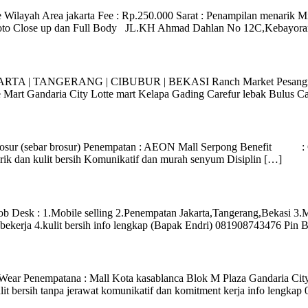
ilayah Area jakarta Fee : Rp.250.000 Sarat : Penampilan menarik Min
Foto Close up dan Full Body JL.KH Ahmad Dahlan No 12C,Kebayoran
JAKARTA | TANGERANG | CIBUBUR | BEKASI Ranch Market Pesangra
Mart Gandaria City Lotte mart Kelapa Gading Carefur lebak Bulus Ca
osur (sebar brosur) Penempatan : AEON Mall Serpong Benefit 
ik dan kulit bersih Komunikatif dan murah senyum Disiplin […]
 Desk : 1.Mobile selling 2.Penempatan Jakarta,Tangerang,Bekasi 3.Men
at bekerja 4.kulit bersih info lengkap (Bapak Endri) 081908743476 
Wear Penempatana : Mall Kota kasablanca Blok M Plaza Gandaria City 
it bersih tanpa jerawat komunikatif dan komitment kerja info lengka