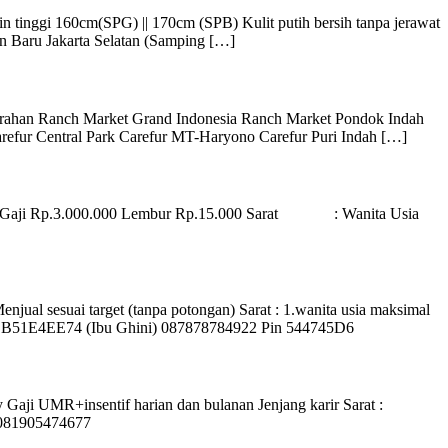
 tinggi 160cm(SPG) || 170cm (SPB) Kulit putih bersih tanpa jerawat
 Baru Jakarta Selatan (Samping […]
han Ranch Market Grand Indonesia Ranch Market Pondok Indah
refur Central Park Carefur MT-Haryono Carefur Puri Indah […]
: Gaji Rp.3.000.000 Lembur Rp.15.000 Sarat : Wanita Usia
jual sesuai target (tanpa potongan) Sarat : 1.wanita usia maksimal
Pin BB51E4EE74 (Ibu Ghini) 087878784922 Pin 544745D6
Gaji UMR+insentif harian dan bulanan Jenjang karir Sarat :
p 081905474677