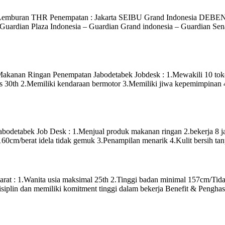
ntif Lemburan THR Penempatan : Jakarta SEIBU Grand Indonesi
rdian Plaza Indonesia – Guardian Grand indonesia – Guardian Senaya
kanan Ringan Penempatan Jabodetabek Jobdesk : 1.Mewakili 10 toko/o
s 30th 2.Memiliki kendaraan bermotor 3.Memiliki jiwa kepemimpinan 4.
abodetabek Job Desk : 1.Menjual produk makanan ringan 2.bekerja 8 j
 160cm/berat idela tidak gemuk 3.Penampilan menarik 4.Kulit bersih 
 : 1.Wanita usia maksimal 25th 2.Tinggi badan minimal 157cm/Tidak
siplin dan memiliki komitment tinggi dalam bekerja Benefit & Penghas