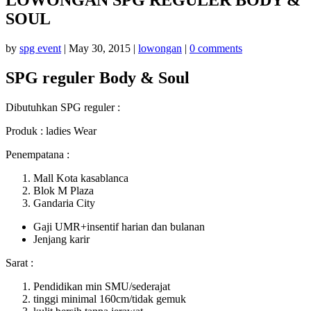
SOUL
by
spg event
|
May 30, 2015
|
lowongan
|
0 comments
SPG reguler Body & Soul
Dibutuhkan SPG reguler :
Produk : ladies Wear
Penempatana :
Mall Kota kasablanca
Blok M Plaza
Gandaria City
Gaji UMR+insentif harian dan bulanan
Jenjang karir
Sarat :
Pendidikan min SMU/sederajat
tinggi minimal 160cm/tidak gemuk