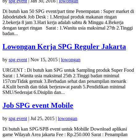
by
spg event
|
Jan 30, 2016
|
lowongan
Di butuh kan 50 SPG event/part time Penempatan : Super market di
Jabodetabek Job Desk : 1.Menjual produk makanan ringan
2.bekerja 8 jam 3.Hari kerja adalah sabtu & Minggu 4.Bekerja
dengan target ringan Sarat : 1.Wanita usia maksimal 27th 2.Tinggi
badan...
Lowongan Kerja SPG Reguler Jakarta
by
spg event
|
Nov 15, 2015
|
lowongan
URGENT : Di butuh kan SPG untuk Sampling produk Super Food
Sarat : 1.Wanita usia maksimal 25th 2.Tinggi badan minimal
157cm/Tidak gemuk 3.Berbadan sehat dan penampilan menarik
4.Kulit bersih dan tidak berjerawat parah 5.Pendidikan minimal
SMU/Sederajat 6.Disiplin dan...
Job SPG event Mobile
by
spg event
|
Jul 25, 2015
|
lowongan
Di butuh kan SPG/SPB event untuk Mobille Download aplikasi
game Wilayah Area jakarta Fee : Rp.250.000 Sarat : Penampilan