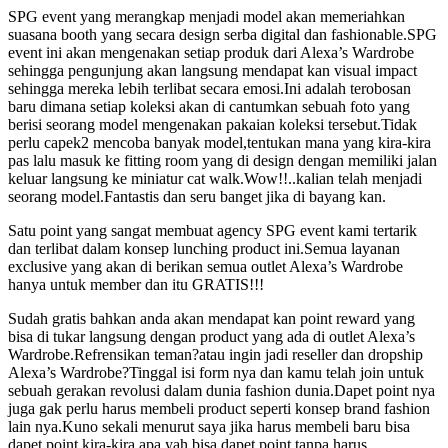
SPG event yang merangkap menjadi model akan memeriahkan
suasana booth yang secara design serba digital dan fashionable.SPG
event ini akan mengenakan setiap produk dari Alexa’s Wardrobe
sehingga pengunjung akan langsung mendapat kan visual impact
sehingga mereka lebih terlibat secara emosi.Ini adalah terobosan
baru dimana setiap koleksi akan di cantumkan sebuah foto yang
berisi seorang model mengenakan pakaian koleksi tersebut.Tidak
perlu capek2 mencoba banyak model,tentukan mana yang kira-kira
pas lalu masuk ke fitting room yang di design dengan memiliki jalan
keluar langsung ke miniatur cat walk.Wow!!..kalian telah menjadi
seorang model.Fantastis dan seru banget jika di bayang kan.
Satu point yang sangat membuat agency SPG event kami tertarik
dan terlibat dalam konsep lunching product ini.Semua layanan
exclusive yang akan di berikan semua outlet Alexa’s Wardrobe
hanya untuk member dan itu GRATIS!!!
Sudah gratis bahkan anda akan mendapat kan point reward yang
bisa di tukar langsung dengan product yang ada di outlet Alexa’s
Wardrobe.Refrensikan teman?atau ingin jadi reseller dan dropship
Alexa’s Wardrobe?Tinggal isi form nya dan kamu telah join untuk
sebuah gerakan revolusi dalam dunia fashion dunia.Dapet point nya
juga gak perlu harus membeli product seperti konsep brand fashion
lain nya.Kuno sekali menurut saya jika harus membeli baru bisa
dapet point,kira-kira apa yah bisa dapet point tanpa harus