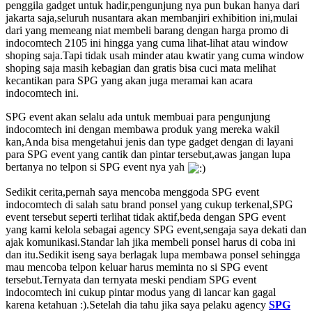
penggila gadget untuk hadir,pengunjung nya pun bukan hanya dari
jakarta saja,seluruh nusantara akan membanjiri exhibition ini,mulai
dari yang memeang niat membeli barang dengan harga promo di
indocomtech 2105 ini hingga yang cuma lihat-lihat atau window
shoping saja.Tapi tidak usah minder atau kwatir yang cuma window
shoping saja masih kebagian dan gratis bisa cuci mata melihat
kecantikan para SPG yang akan juga meramai kan acara
indocomtech ini.
SPG event akan selalu ada untuk membuai para pengunjung
indocomtech ini dengan membawa produk yang mereka wakil
kan,Anda bisa mengetahui jenis dan type gadget dengan di layani
para SPG event yang cantik dan pintar tersebut,awas jangan lupa
bertanya no telpon si SPG event nya yah
Sedikit cerita,pernah saya mencoba menggoda SPG event
indocomtech di salah satu brand ponsel yang cukup terkenal,SPG
event tersebut seperti terlihat tidak aktif,beda dengan SPG event
yang kami kelola sebagai agency SPG event,sengaja saya dekati dan
ajak komunikasi.Standar lah jika membeli ponsel harus di coba ini
dan itu.Sedikit iseng saya berlagak lupa membawa ponsel sehingga
mau mencoba telpon keluar harus meminta no si SPG event
tersebut.Ternyata dan ternyata meski pendiam SPG event
indocomtech ini cukup pintar modus yang di lancar kan gagal
karena ketahuan :).Setelah dia tahu jika saya pelaku agency
SPG