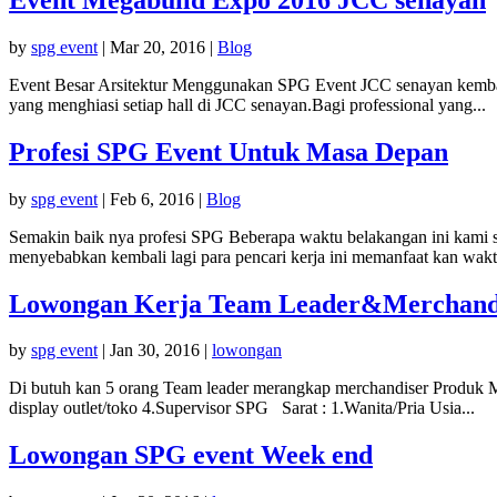
by
spg event
|
Mar 20, 2016
|
Blog
Event Besar Arsitektur Menggunakan SPG Event JCC senayan kembali l
yang menghiasi setiap hall di JCC senayan.Bagi professional yang...
Profesi SPG Event Untuk Masa Depan
by
spg event
|
Feb 6, 2016
|
Blog
Semakin baik nya profesi SPG Beberapa waktu belakangan ini kami s
menyebabkan kembali lagi para pencari kerja ini memanfaat kan wakt
Lowongan Kerja Team Leader&Merchand
by
spg event
|
Jan 30, 2016
|
lowongan
Di butuh kan 5 orang Team leader merangkap merchandiser Produk Ma
display outlet/toko 4.Supervisor SPG Sarat : 1.Wanita/Pria Usia...
Lowongan SPG event Week end