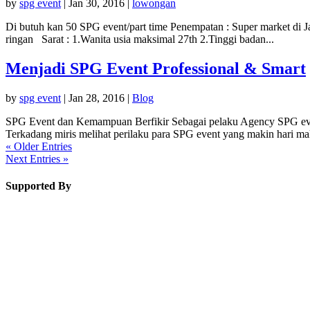
by
spg event
|
Jan 30, 2016
|
lowongan
Di butuh kan 50 SPG event/part time Penempatan : Super market di J
ringan Sarat : 1.Wanita usia maksimal 27th 2.Tinggi badan...
Menjadi SPG Event Professional & Smart
by
spg event
|
Jan 28, 2016
|
Blog
SPG Event dan Kemampuan Berfikir Sebagai pelaku Agency SPG event 
Terkadang miris melihat perilaku para SPG event yang makin hari mak
« Older Entries
Next Entries »
Supported By