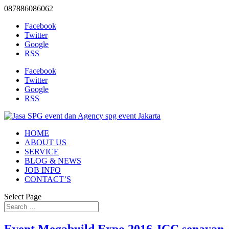
087886086062
Facebook
Twitter
Google
RSS
Facebook
Twitter
Google
RSS
HOME
ABOUT US
SERVICE
BLOG & NEWS
JOB INFO
CONTACT’S
Select Page
Event Megabuild Expo 2016 JCC senayan